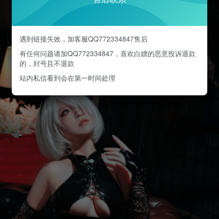
遇到链接失效，加客服QQ772334847售后
有任何问题请加QQ772334847，喜欢白嫖的恶意投诉退款
的，封号且不退款
站内私信看到会在第一时间处理