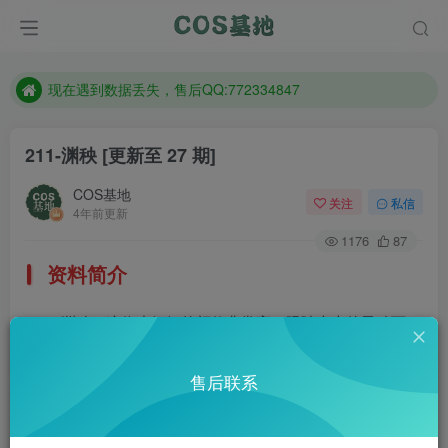
售后QQ:772334847
防失联：百度搜索《趣画刊》，实时查看最新站点。
现在遇到数据丢失，售后QQ:772334847
售后QQ:772334847
211-渊秧
[更新至 27 期]
防失联：百度搜索《趣画刊》，实时查看最新站点。
COS基地
关注
私信
4年前更新
1176
87
资料简介
渊秧，这位小姐姐的颜值非常高，眼睛大大的灵动可
人，白皙的皮肤，坚挺的鼻梁加上迷人的樱桃小嘴，简直可
售后联系
爱到极致。微博：@嗑瓜子小能手_渊秧
部分预览