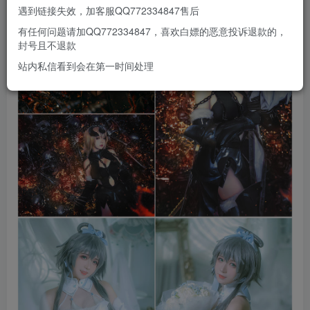
遇到链接失效，加客服QQ772334847售后
有任何问题请加QQ772334847，喜欢白嫖的恶意投诉退款的，
封号且不退款
站内私信看到会在第一时间处理