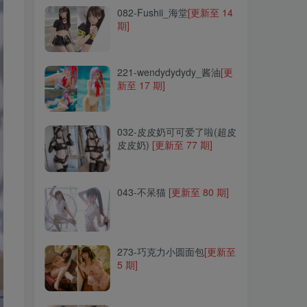
082-Fushii_海堂
[更新至 14
期]
221-wendydydydy_酱油
[更
新至 17 期]
221-wendydydydy_酱油
[更
新至 17 期]
032-皮皮奶可可爱了啦(超皮
皮皮奶)
[更新至 77 期]
032-皮皮奶可可爱了啦(超皮
皮皮奶)
[更新至 77 期]
043-不呆猫
[更新至 80 期]
043-不呆猫
[更新至 80 期]
273-巧克力小圆面包
[更新至
5 期]
273-巧克力小圆面包
[更新至
5 期]
163-花リリ(Plant Lily)
[更新
至 23 期]