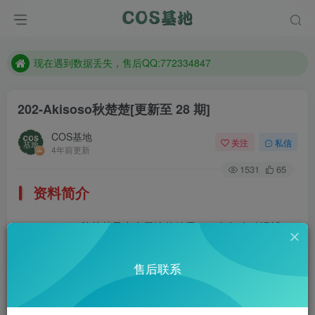
售后QQ:772334847
防失联：百度搜索《趣画刊》，实时查看最新站点。
现在遇到数据丢失，售后QQ:772334847
售后QQ:772334847
202-Akisoso秋楚楚
[更新至 28 期]
防失联：百度搜索《趣画刊》，实时查看最新站点。
COS基地
关注
私信
4年前更新
1531
65
资料简介
Akisoso秋楚楚是来自天津的妹子，98年知名动漫博
主，目前有30多万粉丝，这妹子看起来真的好清纯好美呀。
售后联系
微博：@秋楚楚不秃头
部分预览