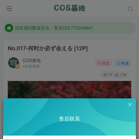
售后QQ:772334847
防失联：百度搜索《趣画刊》，实时查看最新站点。
现在遇到数据丢失，售后QQ:772334847
售后QQ:772334847
No.017-何时か必ず会える [12P]
防失联：百度搜索《趣画刊》，实时查看最新站点。
COS基地
关注
私信
4年前更新
77
179
售后联系