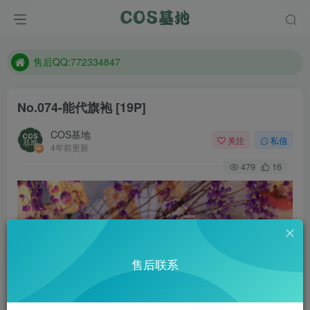
防失联：百度搜索《趣画刊》，实时查看最新站点。
现在遇到数据丢失，售后QQ:772334847
售后QQ:772334847
防失联：百度搜索《趣画刊》，实时查看最新站点。
No.074-能代旗袍 [19P]
COS基地
关注
私信
4年前更新
479
16
售后联系