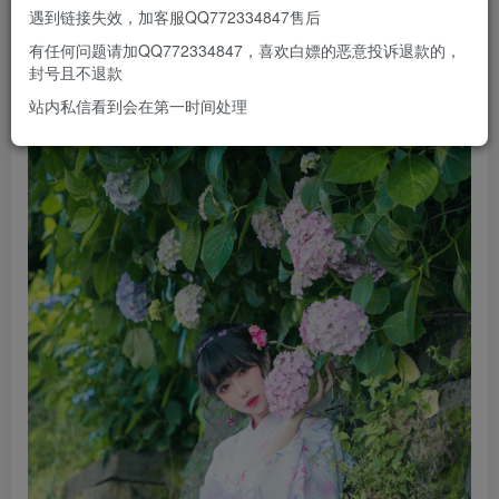
遇到链接失效，加客服QQ772334847售后
有任何问题请加QQ772334847，喜欢白嫖的恶意投诉退款的，
封号且不退款
站内私信看到会在第一时间处理