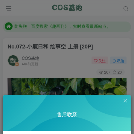
售后QQ:772334847
防失联：百度搜索《趣画刊》，实时查看最新站点。
现在遇到数据丢失，售后QQ:772334847
售后QQ:772334847
No.072-小鹿日和 绘事空 上册 [20P]
防失联：百度搜索《趣画刊》，实时查看最新站点。
COS基地
关注
私信
4年前更新
267
20
售后联系