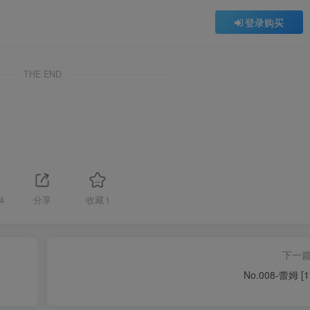
登录购买
THE END
4
分享
收藏
1
下一
No.008-蕾姆 [1