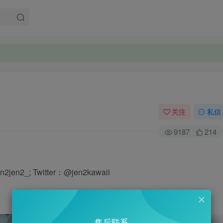
关注
私信
9187
214
2_; Twitter：@jen2kawaii
售后联系