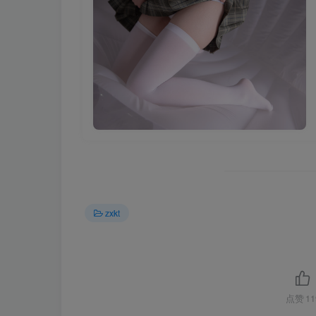
zxkt
点赞
11