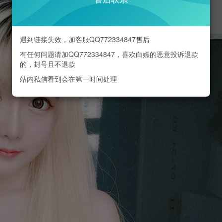
遇到链接失效，加客服QQ772334847售后
有任何问题请加QQ772334847，喜欢白嫖的恶意投诉退款
的，封号且不退款
站内私信看到会在第一时间处理