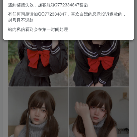
遇到链接失效，加客服QQ772334847售后
有任何问题请加QQ772334847，喜欢白嫖的恶意投诉退款的，
封号且不退款
站内私信看到会在第一时间处理