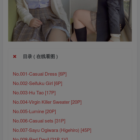
目录 ( 在线看图 )
No.001-Casual Dress [6P]
No.002-Seifuku Girl [6P]
No.003-Hu Tao [17P]
No.004-Virgin Killer Sweater [20P]
No.005-Lumine [20P]
No.006-Casual sets [31P]
No.007-Sayu Ogiwara (Higehiro) [45P]
No.008-Red Devil [21P 1V]