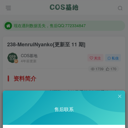
售后QQ:772334847
防失联：百度搜索《趣画刊》，实时查看最新站点。
现在遇到数据丢失，售后QQ:772334847
售后QQ:772334847
238-MenruiNyanko
[更新至 11 期]
防失联：百度搜索《趣画刊》，实时查看最新站点。
COS基地
关注
私信
4年前更新
1739
170
资料简介
MenruiNyanko，新面孔，这妹子看起来挺可爱的，大
家有兴趣可以深入了解一下。Twitter：@menruinyanko
售后联系
部分预览