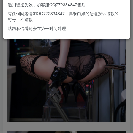
遇到链接失效，加客服QQ772334847售后
有任何问题请加QQ772334847，喜欢白嫖的恶意投诉退款的，
封号且不退款
站内私信看到会在第一时间处理