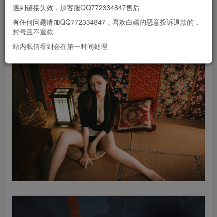
遇到链接失效，加客服QQ772334847售后
有任何问题请加QQ772334847，喜欢白嫖的恶意投诉退款的，
封号且不退款
站内私信看到会在第一时间处理