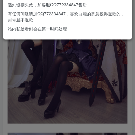
遇到链接失效，加客服QQ772334847售后
有任何问题请加QQ772334847，喜欢白嫖的恶意投诉退款的，
封号且不退款
站内私信看到会在第一时间处理