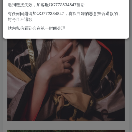
遇到链接失效，加客服QQ772334847售后
有任何问题请加QQ772334847，喜欢白嫖的恶意投诉退款的，
封号且不退款
站内私信看到会在第一时间处理