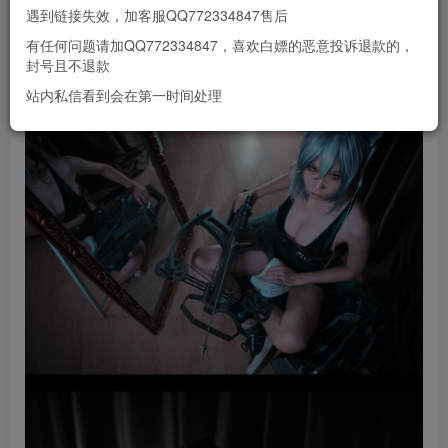
遇到链接失效，加客服QQ772334847售后
有任何问题请加QQ772334847，喜欢白嫖的恶意投诉退款的，
封号且不退款
站内私信看到会在第一时间处理