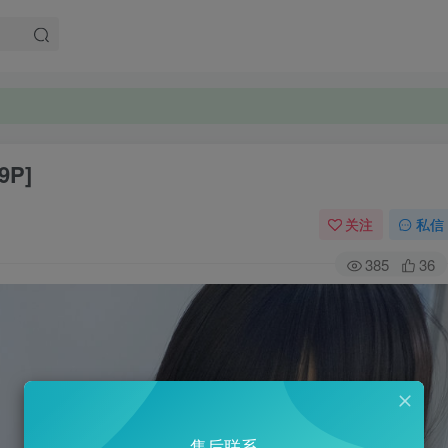
9P]
关注
私信
385
36
售后联系