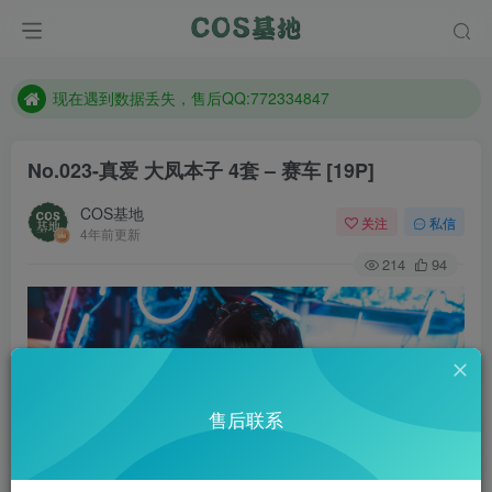
售后QQ:772334847
防失联：百度搜索《趣画刊》，实时查看最新站点。
现在遇到数据丢失，售后QQ:772334847
售后QQ:772334847
No.023-真爱 大凤本子 4套 – 赛车 [19P]
防失联：百度搜索《趣画刊》，实时查看最新站点。
COS基地
关注
私信
4年前更新
214
94
售后联系