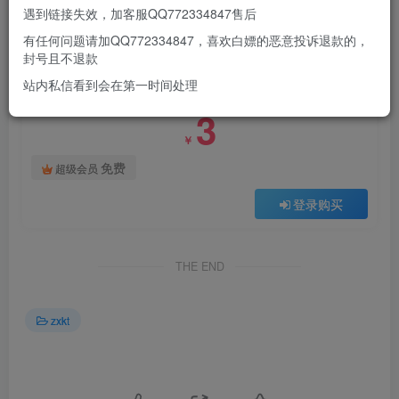
遇到链接失效，加客服QQ772334847售后
有任何问题请加QQ772334847，喜欢白嫖的恶意投诉退款的，
付费阅读
封号且不退款
No.019-日系写真 – 冬季限定 [9P]
站内私信看到会在第一时间处理
此内容为付费阅读，请付费后查看
3
￥
免费
超级会员
登录购买
THE END
zxkt