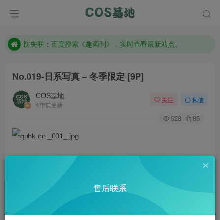
现在遇到数据丢失，售后QQ:772334847
售后QQ:772334847
防失联：百度搜索《趣画刊》，实时查看最新站点。
No.019-日系写真 – 冬季限定 [9P]
COS基地
关注
私信
4年前更新
528
85
售后联系
此处内容已隐藏，请付费后查看