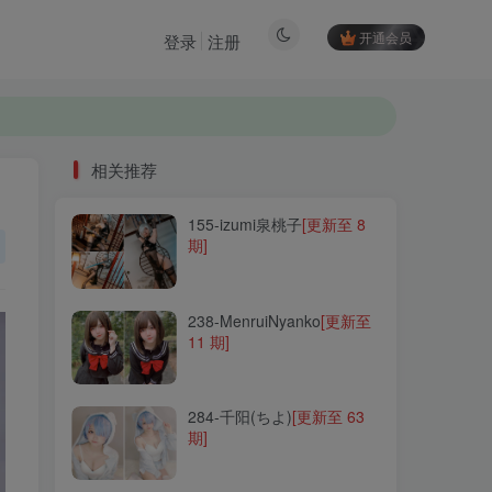
开通会员
登录
注册
相关推荐
155-izumi泉桃子
[更新至 8
相关推荐
期]
155-izumi泉桃子
[更新至 8
期]
238-MenruiNyanko
[更新至
11 期]
238-MenruiNyanko
[更新至
11 期]
284-千阳(ちよ)
[更新至 63
期]
284-千阳(ちよ)
[更新至 63
期]
233-Bomi(보미)
[更新至 82
期]