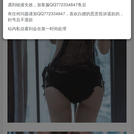
遇到链接失效，加客服QQ772334847售后
有任何问题请加QQ772334847，喜欢白嫖的恶意投诉退款的，
封号且不退款
站内私信看到会在第一时间处理