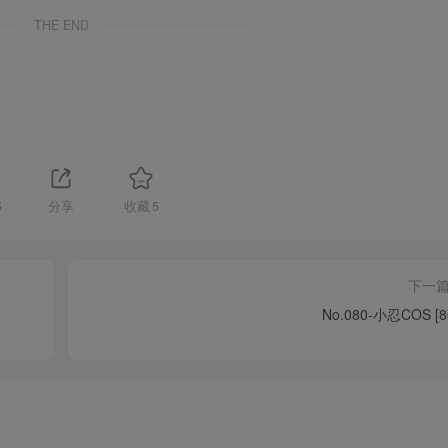
THE END
5
分享
收藏
5
下一
No.080-小忍COS [8