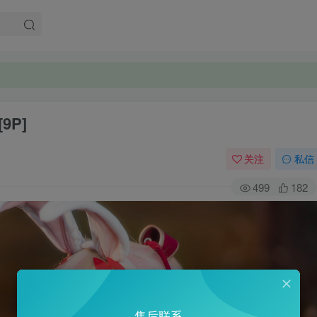
9P]
关注
私信
499
182
售后联系