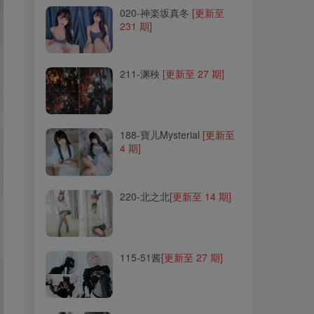
020-神楽坂真冬
[更新至
231 期]
211-渊秧
[更新至 27 期]
211-渊秧
[更新至 27 期]
188-寶儿Mysterial
[更新至
4 期]
188-寶儿Mysterial
[更新至
4 期]
220-北之北
[更新至 14 期]
220-北之北
[更新至 14 期]
115-51酱
[更新至 27 期]
115-51酱
[更新至 27 期]
017-木棉棉OwO
[更新至 88
期]