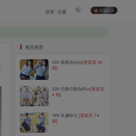
开通会员
登录
注册
相关推荐
033-摇摇乐yoyo
[更新至 40
相关推荐
期]
033-摇摇乐yoyo
[更新至 40
期]
226-巴鲁巴鲁BaRuv
[更新至
4 期]
226-巴鲁巴鲁BaRuv
[更新至
4 期]
189-名濑弥七
[更新至 14
期]
189-名濑弥七
[更新至 14
期]
020-神楽坂真冬
[更新至
231 期]