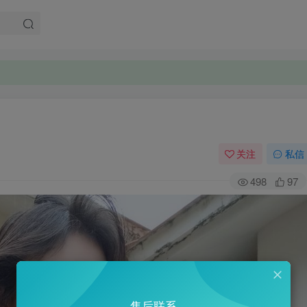
关注
私信
498
97
售后联系