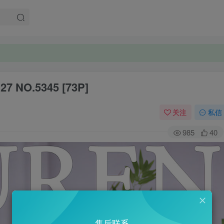
7 NO.5345 [73P]
关注
私信
985
40
售后联系