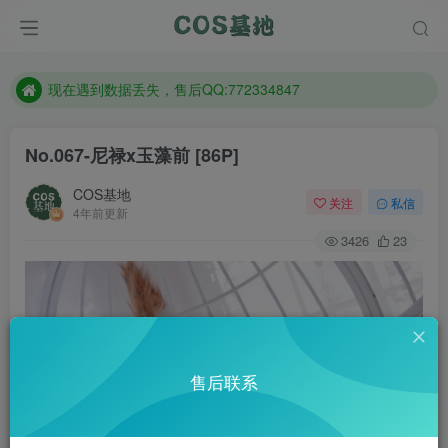
防失联：百度搜索《趣画刊》，实时查看最新站点。
现在遇到数据丢失，售后QQ:772334847
售后QQ:772334847
防失联：百度搜索《趣画刊》，实时查看最新站点。
No.067-尼禄x玉藻前 [86P]
COS基地
关注
私信
4年前更新
3426
23
售后联系