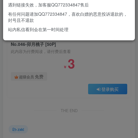
遇到链接失效，加客服QQ772334847售后
有任何问题请加QQ772334847，喜欢白嫖的恶意投诉退款的，
此处内容已隐藏，请付费后查看
封号且不退款
站内私信看到会在第一时间处理
付费阅读
No.046-卯月桃子 [50P]
此内容为付费阅读，请付费后查看
3
￥
免费
超级会员
登录购买
THE END
zxkt