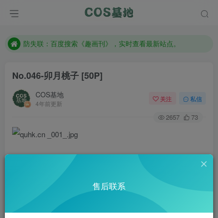
现在遇到数据丢失，售后QQ:772334847
售后QQ:772334847
防失联：百度搜索《趣画刊》，实时查看最新站点。
No.046-卯月桃子 [50P]
COS基地
关注
私信
4年前更新
2657
73
售后联系