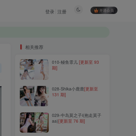
开通会员
登录
注册
相关推荐
010-鳗鱼霏儿
[更新至 93
相关推荐
期]
010-鳗鱼霏儿
[更新至 93
期]
028-Shika小鹿鹿
[更新至
131 期]
028-Shika小鹿鹿
[更新至
131 期]
029-中岛莫之子i(抱走莫子
aa)
[更新至 76 期]
029-中岛莫之子i(抱走莫子
aa)
[更新至 76 期]
246-けん研(けんけん)
[更新
至 85 期]