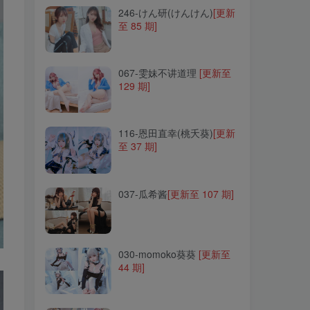
246-けん研(けんけん)
[更新
至 85 期]
067-雯妹不讲道理
[更新至
129 期]
067-雯妹不讲道理
[更新至
129 期]
116-恩田直幸(桃夭葵)
[更新
至 37 期]
116-恩田直幸(桃夭葵)
[更新
至 37 期]
037-瓜希酱
[更新至 107 期]
037-瓜希酱
[更新至 107 期]
030-momoko葵葵
[更新至
44 期]
030-momoko葵葵
[更新至
44 期]
019-水淼aqua
[更新至 217
期]