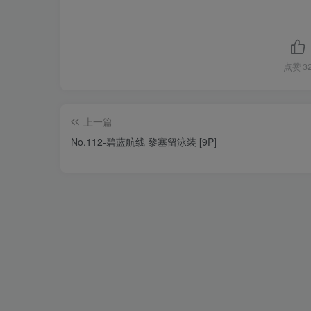
点赞
3
上一篇
No.112-碧蓝航线 黎塞留泳装 [9P]