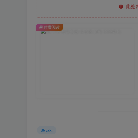
此处
付费阅读
zxkt