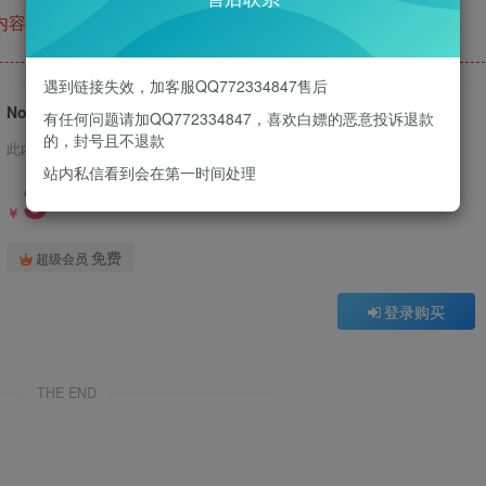
内容已隐藏，请付费后查看
遇到链接失效，加客服QQ772334847售后
No.113-碧蓝航线 鲟泳装 [9P]
有任何问题请加QQ772334847，喜欢白嫖的恶意投诉退款
的，封号且不退款
此内容为付费阅读，请付费后查看
站内私信看到会在第一时间处理
3
￥
免费
超级会员
登录购买
THE END