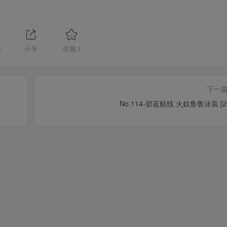
2
分享
收藏
1
下一
No.114-碧蓝航线 火奴鲁鲁泳装 [2