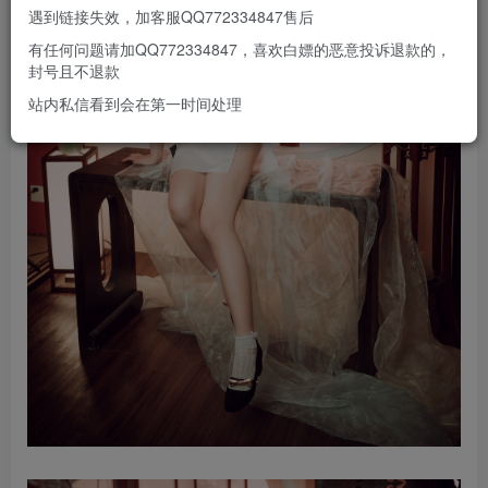
遇到链接失效，加客服QQ772334847售后
有任何问题请加QQ772334847，喜欢白嫖的恶意投诉退款的，
封号且不退款
站内私信看到会在第一时间处理