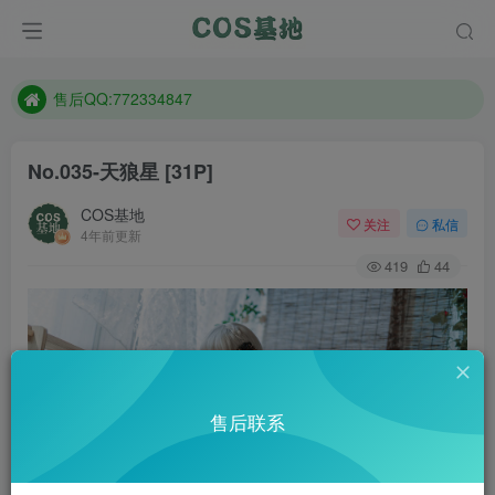
防失联：百度搜索《趣画刊》，实时查看最新站点。
现在遇到数据丢失，售后QQ:772334847
售后QQ:772334847
防失联：百度搜索《趣画刊》，实时查看最新站点。
No.035-天狼星 [31P]
COS基地
关注
私信
4年前更新
419
44
售后联系