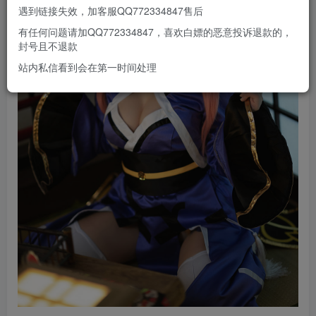
遇到链接失效，加客服QQ772334847售后
有任何问题请加QQ772334847，喜欢白嫖的恶意投诉退款的，
封号且不退款
站内私信看到会在第一时间处理