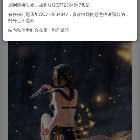
遇到链接失效，加客服QQ772334847售后
有任何问题请加QQ772334847，喜欢白嫖的恶意投诉退款的，
封号且不退款
站内私信看到会在第一时间处理