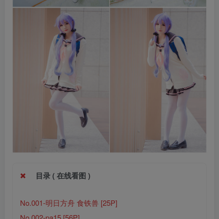
目录 ( 在线看图 )
No.001-明日方舟 食铁兽 [25P]
No.002-pa15 [56P]