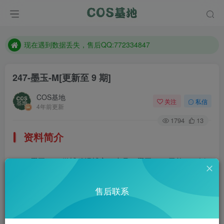
售后QQ:772334847
防失联：百度搜索《趣画刊》，实时查看最新站点。
现在遇到数据丢失，售后QQ:772334847
售后QQ:772334847
247-墨玉-M
[更新至 9 期]
防失联：百度搜索《趣画刊》，实时查看最新站点。
COS基地
关注
私信
4年前更新
1794
13
资料简介
墨玉-M，微博动漫博主，大号@墨玉-M（已炸）。挺
好看的一个妹子，作品再少也挡不住我要分享的欲望。微
售后联系
博：@墨玉w
部分预览