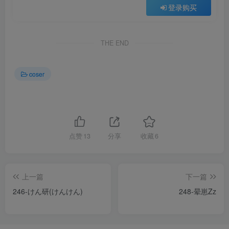
登录购买
THE END
coser
点赞
13
分享
收藏
6
上一篇
下一篇
246-けん研(けんけん)
248-晕崽Zz